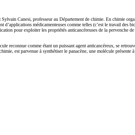
it Sylvain Canesi, professeur au Département de chimie. En chimie organ
t d’applications médicamenteuses comme telles (c’est le travail des bi
ation pour exploiter les propriétés anticancéreuses de la pervenche de
ule reconnue comme étant un puissant agent anticancéreux, se retrouve 
imie, est parvenue à synthétiser le panacène, une molécule présente à l’