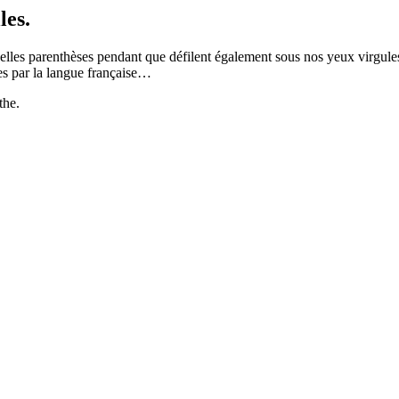
les.
onnelles parenthèses pendant que défilent également sous nos yeux virgule
des par la langue française…
the.