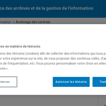
ce des archives et de la gestion de l'information
ormation
Archivage des contrats
ion
Archives historiques
Histoire de l’UQAM
ces en matière de témoins
sons des témoins (cookies) afin de collecter des informations qui nous 
r votre expérience sur le site, de vous proposer des contenus vidéo, d’a
es de fréquentation, etc. Vous pouvez personnaliser votre choix en séle
ces ».
érences
Autoriser les témoins
Tout
ue toute documentation accessoire au SAGI.