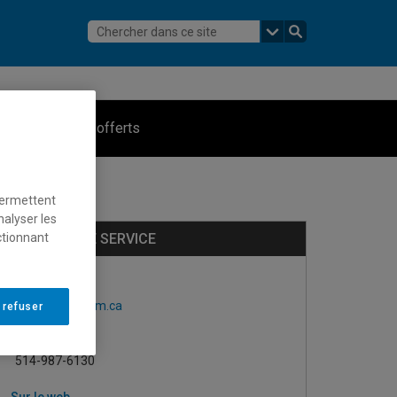
Services offerts
permettent
nalyser les
OBTENIR LE SERVICE
ctionnant
Par courriel
archives@uqam.ca
 refuser
Par téléphone
514-987-6130