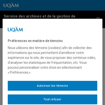
Passer au contenu
Accéder au menu principal
Accéder à la recherche
Passer au contenu
Accéder au menu principal
Service des archives et de la gestion de
Menu
l'information
Archivage des documents
Préférences en matière de témoins
papier
Nous utilisons des témoins (cookies) afin de collecter des
informations qui nous permettent d’améliorer votre
expérience sur le site, de vous proposer des contenus vidéo,
POUR
PERSONNEL ADMINISTRATIF
d’analyser les statistiques de fréquentation, etc. Vous
pouvez personnaliser votre choix en sélectionnant
Ce service permet de transférer les documents de
« Préférences ».
support papier au SAGI.
Autoriser les témoins
OBTENIR LE SERVICE
Tout refuser
Par courriel