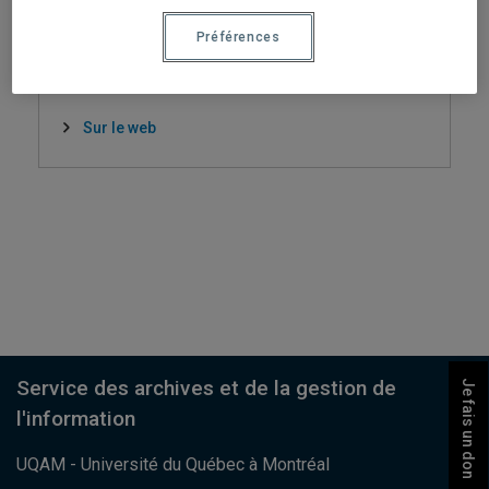
archives@uqam.ca
Préférences
Par téléphone
514-987-6130
Sur le web
Service des archives et de la gestion de
Je fais un don
l'information
UQAM - Université du Québec à Montréal