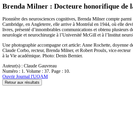
Brenda Milner : Docteure honorifique de l
Pionnière des neurosciences cognitives, Brenda Milner compte parmi le
Cambridge, en Angleterre, elle arrive à Montréal en 1944, où elle devi
livres, présenté d’innombrables communications et obtenu plusieurs do
neurologie et neurochirurgie à l’Université McGill et à l’Institut neur
Une photographie accompagne cet article: Anne Rochette, doyenne de
Claude Corbo, recteur, Brenda Milner, et Robert Proulx, vice-recteur
à la Vie académique. Photo: Denis Bernier.
Auteur(s) : Claude Gauvreau
Numéro : 1. Volume : 37. Page : 10.
Ouvrir Journal l'UQAM
Retour aux résultats