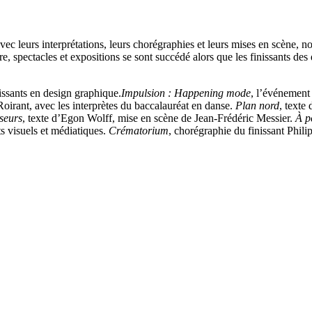
c leurs interprétations, leurs chorégraphies et leurs mises en scène, nou
pectacles et expositions se sont succédé alors que les finissants des dif
nissants en design graphique.
Impulsion : Happening mode
, l’événement 
Roirant, avec les interprètes du baccalauréat en danse.
Plan nord
, texte
seurs
, texte d’Egon Wolff, mise en scène de Jean-Frédéric Messier.
À p
ts visuels et médiatiques.
Crématorium
, chorégraphie du finissant Phil