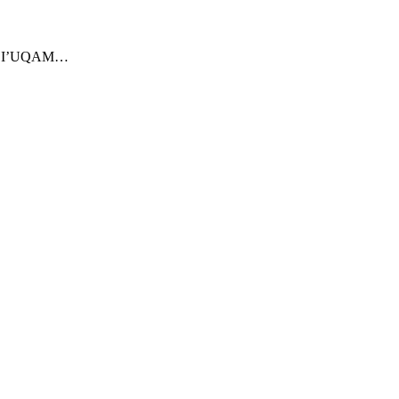
ie de I’UQAM…