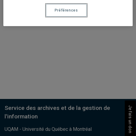
Préférences
Service des archives et de la gestion de
Je fais un don
l'information
UQAM - Université du Québec à Montréal