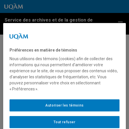
Passer au contenu
Accéder au menu principal
Accéder à la recherche
Passer au contenu
Accéder au menu principal
Service des archives et de la gestion de
Menu
l'information
8e édition de la Nuit blanche du
Préférences en matière de témoins
Festival Montréal en lumière
Nous utilisons des témoins (cookies) afin de collecter des
informations qui nous permettent d’améliorer votre
expérience sur le site, de vous proposer des contenus vidéo,
Le clocher de l’église Saint-Jacques illuminé lors de
d’analyser les statistiques de fréquentation, etc. Vous
la 8e édition de la Nuit blanche du Festival Montréal
pouvez personnaliser votre choix en sélectionnant
« Préférences ».
en lumière, [26 février 2011].
Archives UQAM.
Fonds d’archives du Services des communications.
Autoriser les témoins
Journal L’UQAM, vol. 37, no 12.
Tout refuser