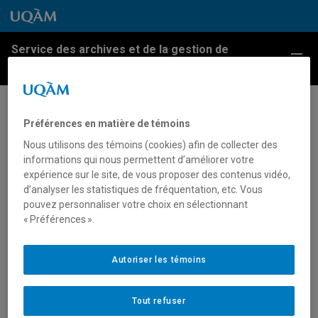
Passer au contenu
Accéder au menu principal
Accéder à la recherche
Passer au contenu
Accéder au menu principal
Service des archives et de la gestion de
Menu
l'information
Création de la Fondation de
Préférences en matière de témoins
l’UQAM
Nous utilisons des témoins (cookies) afin de collecter des
informations qui nous permettent d’améliorer votre
expérience sur le site, de vous proposer des contenus vidéo,
Cérémonie de remise de la médaille de l’UQAM, aux
d’analyser les statistiques de fréquentation, etc. Vous
présidents et co-présidents de la campagne de
pouvez personnaliser votre choix en sélectionnant
« Préférences ».
souscription de la Fondation UQAM. De gauche à
droite : Claude Pichette, recteur, Pierre J. Jeanniot,
président, de la Fondation de l’UQAM, André Marcil,
Autoriser les témoins
Jacques Beauchamp, G. Drummond Birks, Jacques
Giasson, L. Webster, Jacques Courtois, Rodrigue
Tout refuser
Bilodeau, Melvyn Dobrin et Guy Bernier, 5 mai 1983.