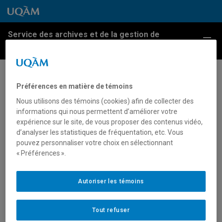
Passer au contenu
Accéder au menu principal
Accéder à la recherche
Passer au contenu
Accéder au menu principal
Service des archives et de la gestion de
Menu
l'information
Inauguration de trois nouveaux
Préférences en matière de témoins
pavillons
Nous utilisons des témoins (cookies) afin de collecter des
informations qui nous permettent d’améliorer votre
expérience sur le site, de vous proposer des contenus vidéo,
Vue d’ensemble des pavillons Athanase-David, des
d’analyser les statistiques de fréquentation, etc. Vous
Sciences de la gestion et de Musique, 1992.
pouvez personnaliser votre choix en sélectionnant
« Préférences ».
Archives UQAM.
Fonds d’archives du Service des communications, 45U,
boîte 21491 (00029-00030).
Autoriser les témoins
Tout refuser