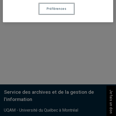
Préférences
Service des archives et de la gestion de
Je fais un don
l'information
UQAM - Université du Québec à Montréal