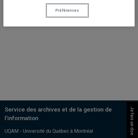
Préférences
Service des archives et de la gestion de
Je fais un don
l'information
UQAM - Université du Québec à Montréal