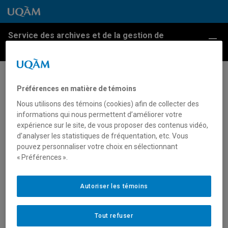
Passer au contenu
Accéder au menu principal
Accéder à la recherche
Passer au contenu
Accéder au menu principal
Service des archives et de la gestion de
Menu
l'information
Inauguration du pavillon J.-A.-
Préférences en matière de témoins
DeSève
Nous utilisons des témoins (cookies) afin de collecter des
informations qui nous permettent d’améliorer votre
expérience sur le site, de vous proposer des contenus vidéo,
Sculpture de l’artiste Pierre Granche, terminée de
d’analyser les statistiques de fréquentation, etc. Vous
manière posthume par Gisèle Saint-Hilaire,
pouvez personnaliser votre choix en sélectionnant
« Préférences ».
présentée dans la cour arrière du pavillon J.-A.-
DeSève lors de son inauguration, novembre 1998.
Archives UQAM.
Autoriser les témoins
Fonds du Service des communications, 45U, boîte 21491
(00135).
Tout refuser