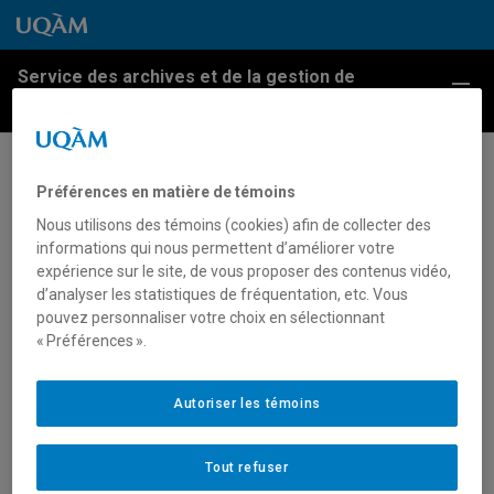
Passer au contenu
Accéder au menu principal
Accéder à la recherche
Passer au contenu
Accéder au menu principal
Service des archives et de la gestion de
Menu
l'information
Lancement du site web UQAM
Préférences en matière de témoins
mobile
Nous utilisons des témoins (cookies) afin de collecter des
informations qui nous permettent d’améliorer votre
expérience sur le site, de vous proposer des contenus vidéo,
Promotion de la version mobile du site web
d’analyser les statistiques de fréquentation, etc. Vous
institutionnel de l’UQAM pour les utilisateurs de
pouvez personnaliser votre choix en sélectionnant
« Préférences ».
téléphones intelligents, 29 août 2011.
Archives UQAM.
Fonds d’archives du Services des communications.
Autoriser les témoins
Journal L’UQAM, vol. 38, no 1.
Tout refuser