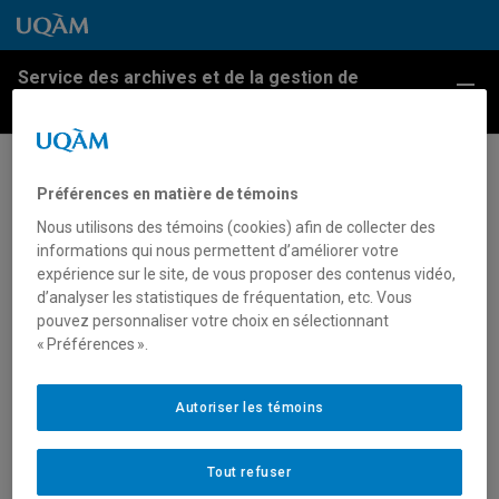
Passer au contenu
Accéder au menu principal
Accéder à la recherche
Passer au contenu
Accéder au menu principal
Service des archives et de la gestion de
Menu
l'information
L’UQAM célèbre son 40e
Préférences en matière de témoins
anniversaire
Nous utilisons des témoins (cookies) afin de collecter des
informations qui nous permettent d’améliorer votre
expérience sur le site, de vous proposer des contenus vidéo,
Installation 40 ans, 40 chaises, œuvre réalisée par
d’analyser les statistiques de fréquentation, etc. Vous
trois étudiantes en design d’évènements, sur la Place
pouvez personnaliser votre choix en sélectionnant
e
« Préférences ».
Pasteur lors des festivités entourant le 40
anniversaire de l’UQAM, 1 septembre 2009.
Archives UQAM.
Autoriser les témoins
Fonds d’archives du Services des communications.
Journal L’UQAM, vol. 36, no 3.
Tout refuser