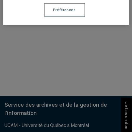
Préférences
Service des archives et de la gestion de
Je fais un don
l'information
UQAM - Université du Québec à Montréal