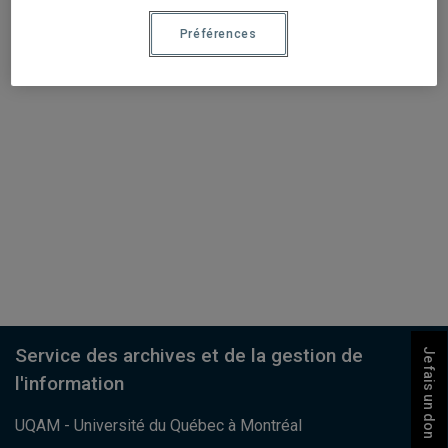
Préférences
Service des archives et de la gestion de
Je fais un don
l'information
UQAM - Université du Québec à Montréal