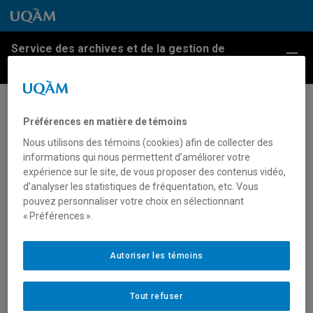
Passer au contenu
Accéder au menu principal
Accéder à la recherche
Passer au contenu
Accéder au menu principal
Service des archives et de la gestion de
Menu
l'information
Nouvel appareil de
Préférences en matière de témoins
micrographie disponible au
Nous utilisons des témoins (cookies) afin de collecter des
informations qui nous permettent d’améliorer votre
Service des archives
expérience sur le site, de vous proposer des contenus vidéo,
d’analyser les statistiques de fréquentation, etc. Vous
pouvez personnaliser votre choix en sélectionnant
Article portant sur la mise au point du nouveau
« Préférences ».
système de micrographie du Service des archives de
l’UQAM par Robert Lavallée, technicien en archives,
28 février 1983.
Autoriser les témoins
Archives UQAM.
Fonds d’archives du Services des communications.
Tout refuser
Journal L’UQAM, vol. 9, no 20.