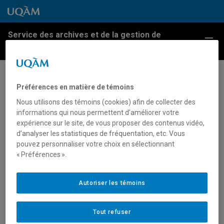
Passer au contenu
Accéder au menu principal
Accéder à la recherche
Passer au contenu
Accéder au menu principal
Service des archives et de la gestion de
Menu
l'information
Ouverture des pavillons de
Préférences en matière de témoins
Design et de Chimie et
Nous utilisons des témoins (cookies) afin de collecter des
informations qui nous permettent d’améliorer votre
Biochimie
expérience sur le site, de vous proposer des contenus vidéo,
d’analyser les statistiques de fréquentation, etc. Vous
pouvez personnaliser votre choix en sélectionnant
Exposition d’une œuvre d’art au pavillon de Design, 25
« Préférences ».
janvier 1996.
Archives UQAM.
Fonds d’archives du Service des communications, 45U,
Autoriser les témoins
boîte 7370 (00500).
Tout refuser