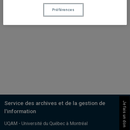
Préférences
Service des archives et de la gestion de
Je fais un don
l'information
UQAM - Université du Québec à Montréal