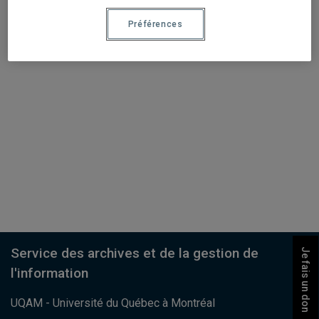
Préférences
Service des archives et de la gestion de
Je fais un don
l'information
UQAM - Université du Québec à Montréal