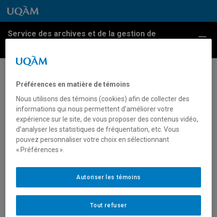
Passer au contenu
Accéder au menu principal
Accéder à la recherche
Passer au contenu
Accéder au menu principal
Service des archives et de la gestion de
Menu
l'information
Récupération du papier au
Préférences en matière de témoins
pavillon Lafontaine
Nous utilisons des témoins (cookies) afin de collecter des
informations qui nous permettent d’améliorer votre
expérience sur le site, de vous proposer des contenus vidéo,
Article portant sur l’installation de huit barils de
d’analyser les statistiques de fréquentation, etc. Vous
récupération du papier au pavillon Lafontaine suite à
pouvez personnaliser votre choix en sélectionnant
« Préférences ».
une collaboration entre le Département des sciences
de l’éducation et le Centre Tri-Élan-Laval, 1er avril
1986.
Autoriser les témoins
Archives UQAM.
Fonds d’archives du Services des communications.
Tout refuser
Journal L’UQAM, vol. 12, no 13.