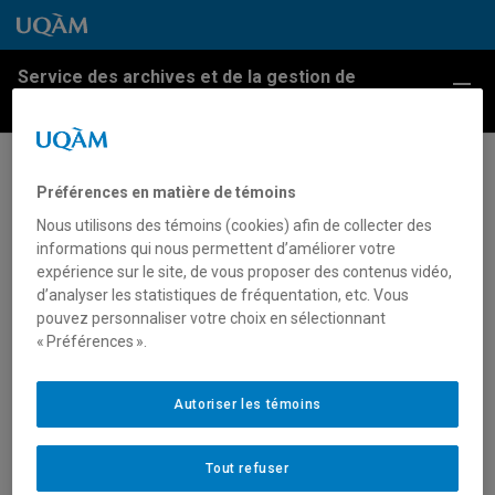
Passer au contenu
Accéder au menu principal
Accéder à la recherche
Passer au contenu
Accéder au menu principal
Service des archives et de la gestion de
Menu
l'information
Restauration des répliques de
Préférences en matière de témoins
deux œuvres d’art
Nous utilisons des témoins (cookies) afin de collecter des
informations qui nous permettent d’améliorer votre
expérience sur le site, de vous proposer des contenus vidéo,
Article portant sur la restauration des répliques de
d’analyser les statistiques de fréquentation, etc. Vous
deux sculptures de style gothique dans le foyer de la
pouvez personnaliser votre choix en sélectionnant
« Préférences ».
salle Marie Gérin-Lajoie du pavillon Judith-Jasmin,
représentant le tympan du portail de la cathédrale de
Chartres et la colonne de Dieu de la cathédrale
Autoriser les témoins
d’Amiens, œuvres datant du 13e siècle, 9 février
1981.
Tout refuser
Archives UQAM.