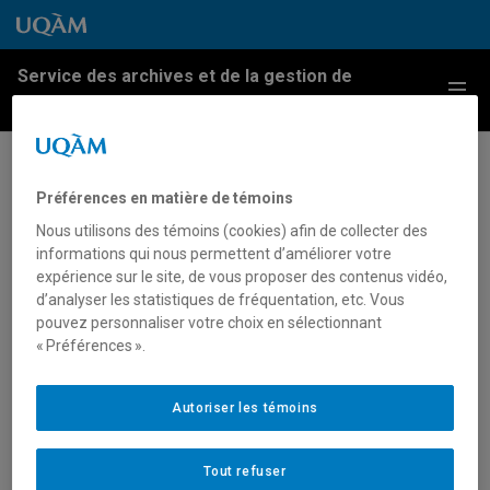
Passer au contenu
Accéder au menu principal
Accéder à la recherche
Passer au contenu
Accéder au menu principal
Service des archives et de la gestion de
Menu
l'information
55 ans en images
Préférences en matière de témoins
promotionnelles
Nous utilisons des témoins (cookies) afin de collecter des
informations qui nous permettent d’améliorer votre
expérience sur le site, de vous proposer des contenus vidéo,
9 avril 2024
d’analyser les statistiques de fréquentation, etc. Vous
pouvez personnaliser votre choix en sélectionnant
Urbaine, tournée vers l’avenir, au service de la société: à
« Préférences ».
travers le temps, l’UQAM demeure fidèle à ses valeurs
d’origine.
Autoriser les témoins
Actualités UQAM
Tout refuser