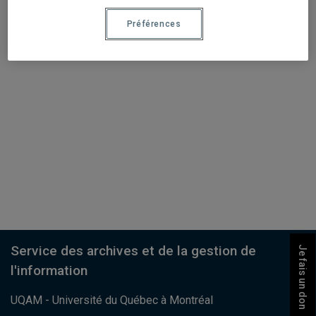
Préférences
Service des archives et de la gestion de
Je fais un don
l'information
UQAM - Université du Québec à Montréal