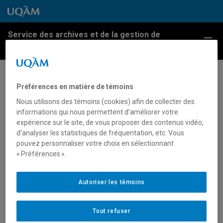
Passer au contenu
Accéder au menu principal
Accéder à la recherche
Passer au contenu
Accéder au menu principal
Service des archives et de la gestion de
Menu
l'information
Recherche UQAM
Préférences en matière de témoins
Nous utilisons des témoins (cookies) afin de collecter des
informations qui nous permettent d’améliorer votre
expérience sur le site, de vous proposer des contenus vidéo,
d’analyser les statistiques de fréquentation, etc. Vous
pouvez personnaliser votre choix en sélectionnant
« Préférences ».
Autoriser les témoins
Tout refuser