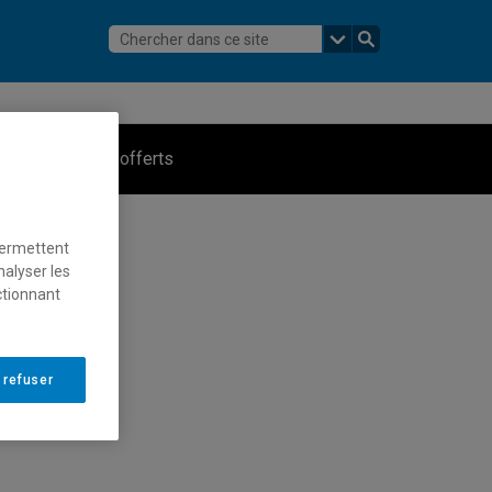
Services offerts
permettent
nalyser les
ctionnant
 refuser