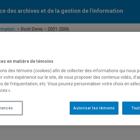
ce des archives et de la gestion de l'information
ormation
Roch Denis – 2001-2006
ion
Archives historiques
Histoire de l’UQAM
ces en matière de témoins
sons des témoins (cookies) afin de collecter des informations qui nous 
r votre expérience sur le site, de vous proposer des contenus vidéo, d’a
es de fréquentation, etc. Vous pouvez personnaliser votre choix en séle
ces ».
érences
Autoriser les témoins
Tout