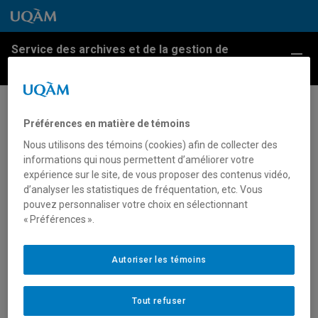
Passer au contenu
Accéder au menu principal
Accéder à la recherche
Passer au contenu
Accéder au menu principal
Service des archives et de la gestion de
Menu
l'information
Constellio (soutien aux
Préférences en matière de témoins
unités)
Nous utilisons des témoins (cookies) afin de collecter des
informations qui nous permettent d’améliorer votre
expérience sur le site, de vous proposer des contenus vidéo,
POUR
PERSONNEL ADMINISTRATIF
d’analyser les statistiques de fréquentation, etc. Vous
pouvez personnaliser votre choix en sélectionnant
Ce service permet de soutenir les unités sur le
« Préférences ».
fonctionnement de la plateforme Constellio.
Autoriser les témoins
OBTENIR LE SERVICE
Tout refuser
Par courriel