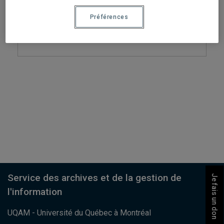
archives@uqam.ca
Préférences
Par téléphone
514-987-6130
Service des archives et de la gestion de
Je fais un don
l'information
UQAM - Université du Québec à Montréal